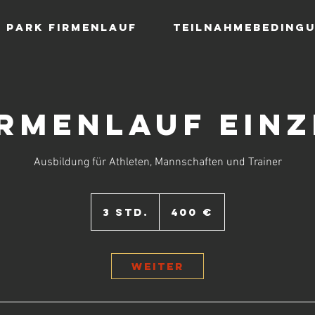
Park Firmenlauf
Teilnahmebeding
irmenlauf Einz
Ausbildung für Athleten, Mannschaften und Trainer
400
Euro
3 Std.
3
400 €
S
t
d
.
Weiter