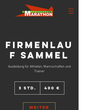
Firmenlau
f Sammel
Ausbildung für Athleten, Mannschaften und
Trainer
400
Euro
3 Std.
3
400 €
S
t
d
.
Weiter